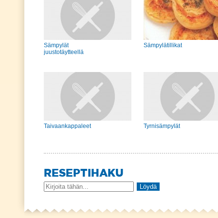
Sämpylät
Sämpylätillikat
juustotäytteellä
Taivaankappaleet
Tyrnisämpylät
RESEPTIHAKU