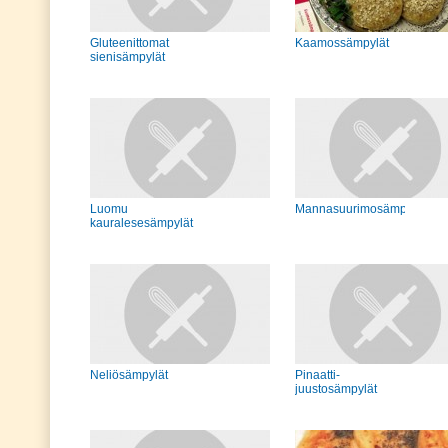
Gluteenittomat
Kaamossämpylät
sienisämpylät
Luomu
Mannasuurimosämpylät
kauralesesämpylät
Neliösämpylät
Pinaatti-
juustosämpylät