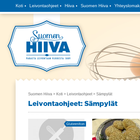
Koti
Leivontaohjeet
Hiiva
Suomen Hiiva
Yhteyslomak
Suomen Hiiva
>
Koti
>
Leivontaohjeet
> Sämpylät
Leivontaohjeet: Sämpylät