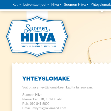
Koti
Leivontaohjeet
Hiiva
Suomen Hiiva
Yhteyslomak
YHTEYSLOMAKE
Voit ottaa yhteyttä lomakkeen kautta tai suoraan:
Suomen Hiiva
Niemenkatu 18, 15140 Lahti
Puh. 010 841 5000
Email. myynti@lallemand.com