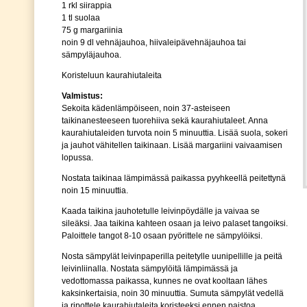
1 rkl siirappia
1 tl suolaa
75 g margariinia
noin 9 dl vehnäjauhoa, hiivaleipävehnäjauhoa tai
sämpyläjauhoa.
Koristeluun kaurahiutaleita
Valmistus:
Sekoita kädenlämpöiseen, noin 37-asteiseen
taikinanesteeseen tuorehiiva sekä kaurahiutaleet. Anna
kaurahiutaleiden turvota noin 5 minuuttia. Lisää suola, sokeri
ja jauhot vähitellen taikinaan. Lisää margariini vaivaamisen
lopussa.
Nostata taikinaa lämpimässä paikassa pyyhkeellä peitettynä
noin 15 minuuttia.
Kaada taikina jauhotetulle leivinpöydälle ja vaivaa se
sileäksi. Jaa taikina kahteen osaan ja leivo palaset tangoiksi.
Paloittele tangot 8-10 osaan pyörittele ne sämpylöiksi.
Nosta sämpylät leivinpaperilla peitetylle uunipellille ja peitä
leivinliinalla. Nostata sämpylöitä lämpimässä ja
vedottomassa paikassa, kunnes ne ovat kooltaan lähes
kaksinkertaisia, noin 30 minuuttia. Sumuta sämpylät vedellä
ja ripottele kaurahiutaleita koristeeksi ennen paistoa.