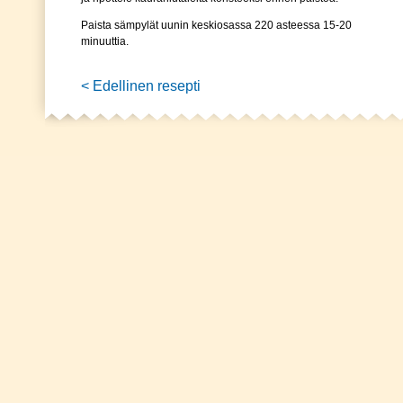
Paista sämpylät uunin keskiosassa 220 asteessa 15-20
minuuttia.
< Edellinen resepti