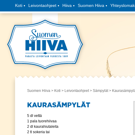
Koti
Leivontaohjeet
Hiiva
Suomen Hiiva
Yhteyslomak
Suomen Hiiva
>
Koti
>
Leivontaohjeet
>
Sämpylät
> Kaurasämpylä
KAURASÄMPYLÄT
5 dl vettä
1 pala tuorehiivaa
2 dl kaurahiutaleita
2 tl sokeria tai