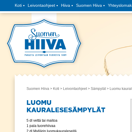
Koti
Leivontaohjeet
Hiiva
Suomen Hiiva
Yhteyslomak
Suomen Hiiva
>
Koti
>
Leivontaohjeet
>
Sämpylät
> Luomu kaural
LUOMU
KAURALESESÄMPYLÄT
5 dl vettä tai maitoa
1 pala tuorehiivaa
2 dl Myllärin luomukauraleseitä