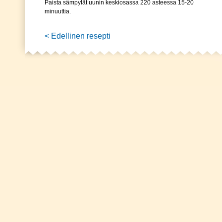
Paista sämpylät uunin keskiosassa 220 asteessa 15-20
minuuttia.
< Edellinen resepti