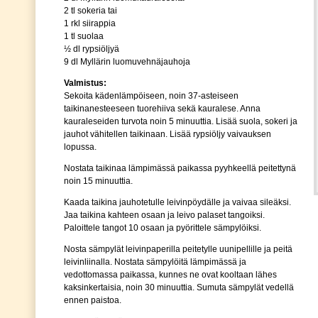
2 tl sokeria tai
1 rkl siirappia
1 tl suolaa
½ dl rypsiöljyä
9 dl Myllärin luomuvehnäjauhoja
Valmistus:
Sekoita kädenlämpöiseen, noin 37-asteiseen
taikinanesteeseen tuorehiiva sekä kauralese. Anna
kauraleseiden turvota noin 5 minuuttia. Lisää suola, sokeri ja
jauhot vähitellen taikinaan. Lisää rypsiöljy vaivauksen
lopussa.
Nostata taikinaa lämpimässä paikassa pyyhkeellä peitettynä
noin 15 minuuttia.
Kaada taikina jauhotetulle leivinpöydälle ja vaivaa sileäksi.
Jaa taikina kahteen osaan ja leivo palaset tangoiksi.
Paloittele tangot 10 osaan ja pyörittele sämpylöiksi.
Nosta sämpylät leivinpaperilla peitetylle uunipellille ja peitä
leivinliinalla. Nostata sämpylöitä lämpimässä ja
vedottomassa paikassa, kunnes ne ovat kooltaan lähes
kaksinkertaisia, noin 30 minuuttia. Sumuta sämpylät vedellä
ennen paistoa.