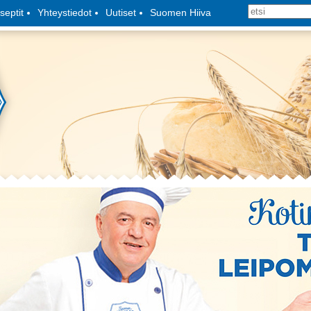
septit
Yhteystiedot
Uutiset
Suomen Hiiva