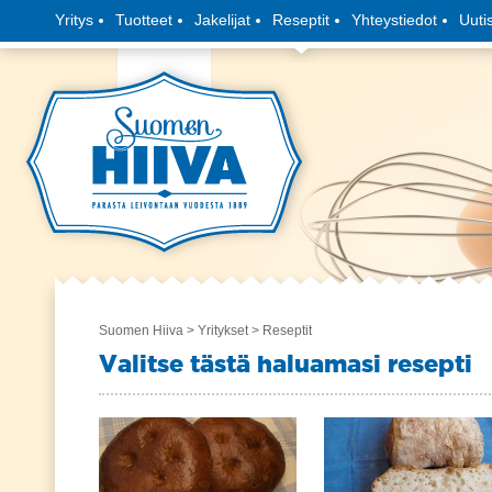
Yritys
Tuotteet
Jakelijat
Reseptit
Yhteystiedot
Uuti
Suomen Hiiva
>
Yritykset
> Reseptit
Valitse tästä haluamasi resepti