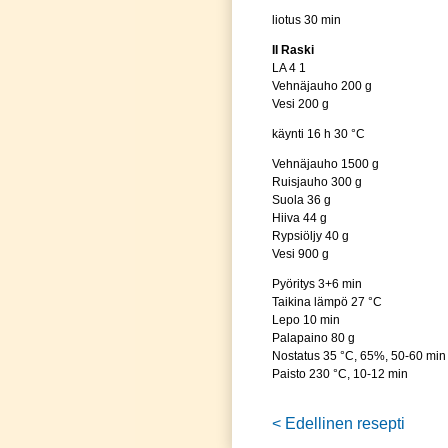
liotus 30 min
II Raski
LA 4 1
Vehnäjauho 200 g
Vesi 200 g
käynti 16 h 30 °C
Vehnäjauho 1500 g
Ruisjauho 300 g
Suola 36 g
Hiiva 44 g
Rypsiöljy 40 g
Vesi 900 g
Pyöritys 3+6 min
Taikina lämpö 27 °C
Lepo 10 min
Palapaino 80 g
Nostatus 35 °C, 65%, 50-60 min
Paisto 230 °C, 10-12 min
< Edellinen resepti