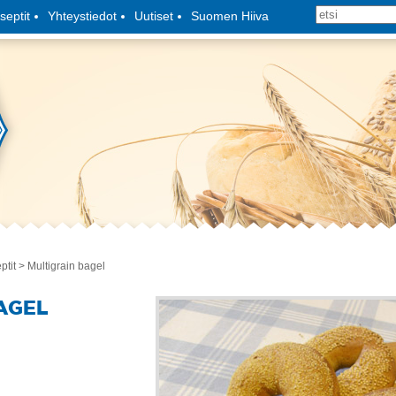
septit
Yhteystiedot
Uutiset
Suomen Hiiva
ptit
> Multigrain bagel
AGEL