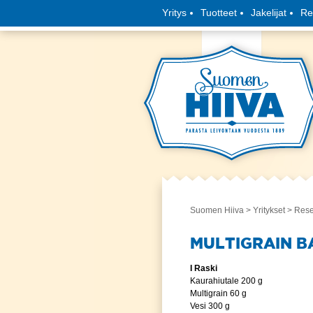
Yritys
Tuotteet
Jakelijat
Re
Suomen Hiiva
>
Yritykset
>
Rese
MULTIGRAIN B
I Raski
Kaurahiutale 200 g
Multigrain 60 g
Vesi 300 g