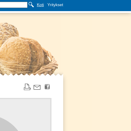
Koti
Yritykset