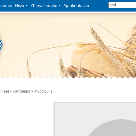
uomen Hiiva
Yhteyslomake
Ajankohtaista
ohjeet
>
Kahvileipä
> Muottipulla
a