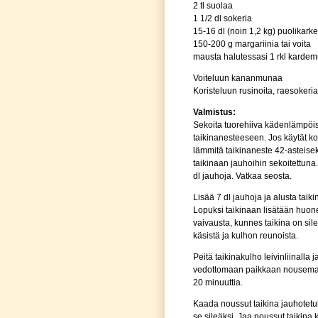
2 tl suolaa
1 1/2 dl sokeria
15-16 dl (noin 1,2 kg) puolikark
150-200 g margariinia tai voita
mausta halutessasi 1 rkl karde
Voiteluun kananmunaa
Koristeluun rusinoita, raesokeria 
Valmistus:
Sekoita tuorehiiva kädenlämpöi
taikinanesteeseen. Jos käytät ko
lämmitä taikinaneste 42-asteiseks
taikinaan jauhoihin sekoitettuna
dl jauhoja. Vatkaa seosta.
Lisää 7 dl jauhoja ja alusta taik
Lopuksi taikinaan lisätään huo
vaivausta, kunnes taikina on sil
käsistä ja kulhon reunoista.
Peitä taikinakulho leivinliinalla
vedottomaan paikkaan nousemaa
20 minuuttia.
Kaada noussut taikina jauhotetul
se sileäksi. Jaa noussut taikina