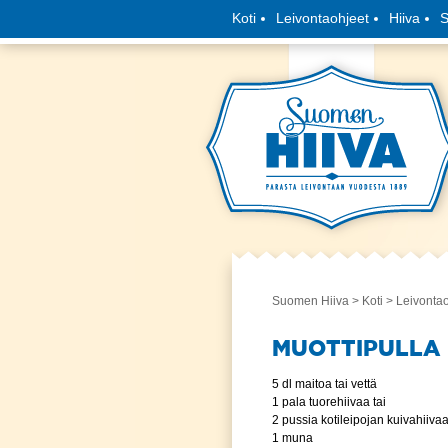
Koti
Leivontaohjeet
Hiiva
S
Suomen Hiiva
>
Koti
>
Leivonta
MUOTTIPULLA
5 dl maitoa tai vettä
1 pala tuorehiivaa tai
2 pussia kotileipojan kuivahiiva
1 muna