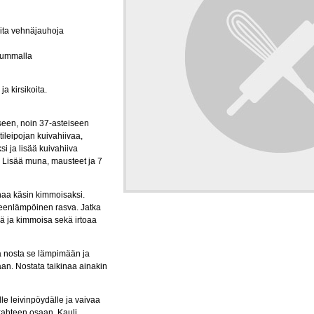
eita vehnäjauhoja
mummalla
ja kirsikoita.
seen, noin 37-asteiseen
tileipojan kuivahiivaa,
i ja lisää kuivahiiva
. Lisää muna, mausteet ja 7
inaa käsin kimmoisaksi.
neenlämpöinen rasva. Jatka
eä ja kimmoisa sekä irtoaa
 ja nosta se lämpimään ja
n. Nostata taikinaa ainakin
le leivinpöydälle ja vaivaa
 kahteen osaan. Kauli