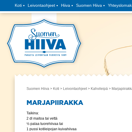
Koti
Leivontaohjeet
Hiiva
Suomen Hiiva
Yhteyslomak
Suomen Hiiva
>
Koti
>
Leivontaohjeet
>
Kahvileipä
> Marjapiirakk
MARJAPIIRAKKA
Taikina:
2 dl maitoa tai vettä
½ palaa tuorehiivaa tai
1 pussi kotileipojan kuivahiivaa