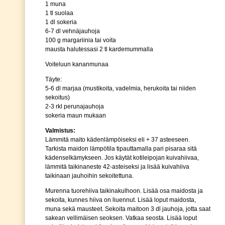
1 muna
1 tl suolaa
1 dl sokeria
6-7 dl vehnäjauhoja
100 g margariinia tai voita
mausta halutessasi 2 tl kardemummalla
Voiteluun kananmunaa
Täyte:
5-6 dl marjaa (mustikoita, vadelmia, herukoita tai niiden
sekoitus)
2-3 rkl perunajauhoja
sokeria maun mukaan
Valmistus:
Lämmitä maito kädenlämpöiseksi eli + 37 asteeseen.
Tarkista maidon lämpötila tipauttamalla pari pisaraa sitä
kädenselkämykseen. Jos käytät kotileipojan kuivahiivaa,
lämmitä taikinaneste 42-asteiseksi ja lisää kuivahiiva
taikinaan jauhoihin sekoitettuna.
Murenna tuorehiiva taikinakulhoon. Lisää osa maidosta ja
sekoita, kunnes hiiva on liuennut. Lisää loput maidosta,
muna sekä mausteet. Sekoita maitoon 3 dl jauhoja, jotta saat
sakean vellimäisen seoksen. Vatkaa seosta. Lisää loput