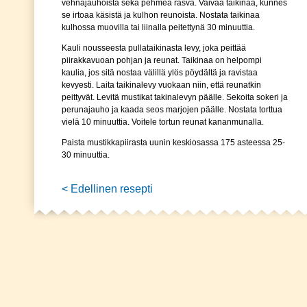
vehnäjauhoista sekä pehmeä rasva. Vaivaa taikinaa, kunnes
se irtoaa käsistä ja kulhon reunoista. Nostata taikinaa
kulhossa muovilla tai liinalla peitettynä 30 minuuttia.
Kauli nousseesta pullataikinasta levy, joka peittää
piirakkavuoan pohjan ja reunat. Taikinaa on helpompi
kaulia, jos sitä nostaa välillä ylös pöydältä ja ravistaa
kevyesti. Laita taikinalevy vuokaan niin, että reunatkin
peittyvät. Levitä mustikat takinalevyn päälle. Sekoita sokeri ja
perunajauho ja kaada seos marjojen päälle. Nostata torttua
vielä 10 minuuttia. Voitele tortun reunat kananmunalla.
Paista mustikkapiirasta uunin keskiosassa 175 asteessa 25-
30 minuuttia.
< Edellinen resepti