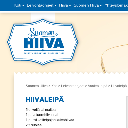
Koti
Leivontaohjeet
Hiiva
Suomen Hiiva
Yhteyslomak
Suomen Hiiva
>
Koti
>
Leivontaohjeet
>
Vaalea leipä
> Hiivaleipä
HIIVALEIPÄ
5 dl vettä tai maitoa
1 pala tuorehiivaa tai
1 pussi kotileipojan kuivahiivaa
2 tl suolaa