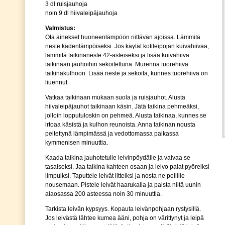
3 dl ruisjauhoja
noin 9 dl hiivaleipäjauhoja
Valmistus:
Ota ainekset huoneenlämpöön riittävän ajoissa. Lämmitä
neste kädenlämpöiseksi. Jos käytät kotileipojan kuivahiivaa,
lämmitä taikinaneste 42-asteiseksi ja lisää kuivahiiva
taikinaan jauhoihin sekoitettuna. Murenna tuorehiiva
taikinakulhoon. Lisää neste ja sekoita, kunnes tuorehiiva on
liuennut.
Vatkaa taikinaan mukaan suola ja ruisjauhot. Alusta
hiivaleipäjauhot taikinaan käsin. Jätä taikina pehmeäksi,
jolloin lopputuloskin on pehmeä. Alusta taikinaa, kunnes se
irtoaa käsistä ja kulhon reunoista. Anna taikinan nousta
peitettynä lämpimässä ja vedottomassa paikassa
kymmenisen minuuttia.
Kaada taikina jauhotetulle leivinpöydälle ja vaivaa se
tasaiseksi. Jaa taikina kahteen osaan ja leivo palat pyöreiksi
limpuiksi. Taputtele leivät litteiksi ja nosta ne pellille
nousemaan. Pistele leivät haarukalla ja paista niitä uunin
alaosassa 200 asteessa noin 30 minuuttia.
Tarkista leivän kypsyys. Kopauta leivänpohjaan rystysillä.
Jos leivästä lähtee kumea ääni, pohja on värittynyt ja leipä