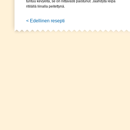
tuntuu kevyeltä, se on riittävästi paistunut. Jäähdytä leipä
ritilällä liinalla peitettynä.
< Edellinen resepti