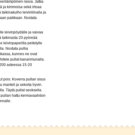
neenlämpöinen rasva. Jatka
eä ja kimmoisa sekä irtoaa
 taikinakulho leivinliinalla ja
aan paikkaan. Nostata
le leivinpöydälle ja vaivaa
ä taikinasta 20 pyöreää
 leivinpaperilla peitetylle
alla. Nostata pullia
kassa, kunnes ne ovat
Voitele pullat kananmunalla.
 200 asteessa 15-20
ut pois. Koverra pullan sisus
u manteli ja sekoita hyvin.
la. Täytä pullat seoksella.
a pullan hattu kermavaahdon
innalle.