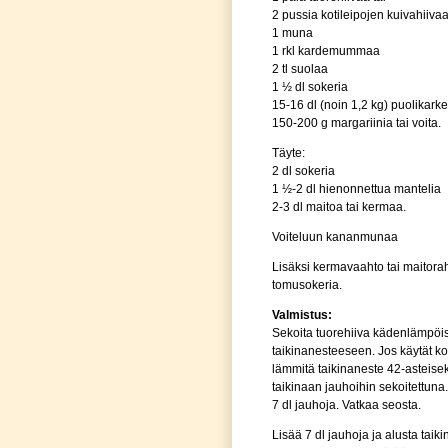
2 pussia kotileipojen kuivahiiva
1 muna
1 rkl kardemummaa
2 tl suolaa
1 ½ dl sokeria
15-16 dl (noin 1,2 kg) puolikark
150-200 g margariinia tai voita.
Täyte:
2 dl sokeria
1 ½-2 dl hienonnettua mantelia
2-3 dl maitoa tai kermaa.
Voiteluun kananmunaa
Lisäksi kermavaahto tai maitorah
tomusokeria.
Valmistus:
Sekoita tuorehiiva kädenlämpöi
taikinanesteeseen. Jos käytät ko
lämmitä taikinaneste 42-asteiseks
taikinaan jauhoihin sekoitettuna
7 dl jauhoja. Vatkaa seosta.
Lisää 7 dl jauhoja ja alusta taik