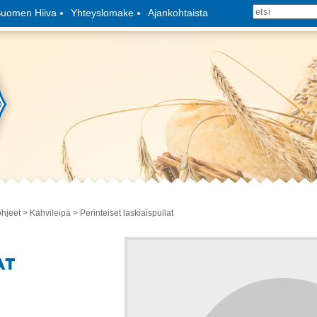
uomen Hiiva
Yhteyslomake
Ajankohtaista
ohjeet
>
Kahvileipä
> Perinteiset laskiaispullat
AT