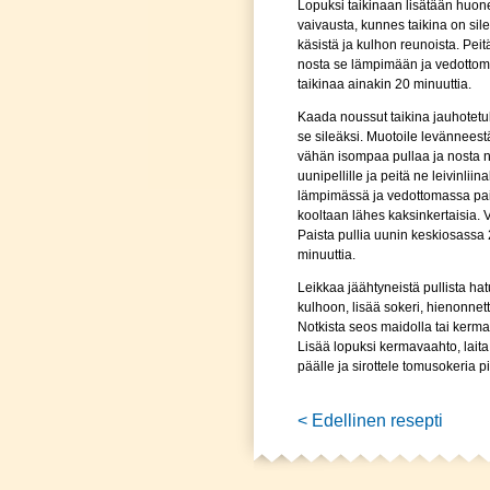
Lopuksi taikinaan lisätään huo
vaivausta, kunnes taikina on sil
käsistä ja kulhon reunoista. Peitä
nosta se lämpimään ja vedottom
taikinaa ainakin 20 minuuttia.
Kaada noussut taikina jauhotetul
se sileäksi. Muotoile levänneest
vähän isompaa pullaa ja nosta ne
uunipellille ja peitä ne leivinliin
lämpimässä ja vedottomassa pai
kooltaan lähes kaksinkertaisia. 
Paista pullia uunin keskiosassa
minuuttia.
Leikkaa jäähtyneistä pullista hat
kulhoon, lisää sokeri, hienonnett
Notkista seos maidolla tai kermal
Lisää lopuksi kermavaahto, lait
päälle ja sirottele tomusokeria p
< Edellinen resepti