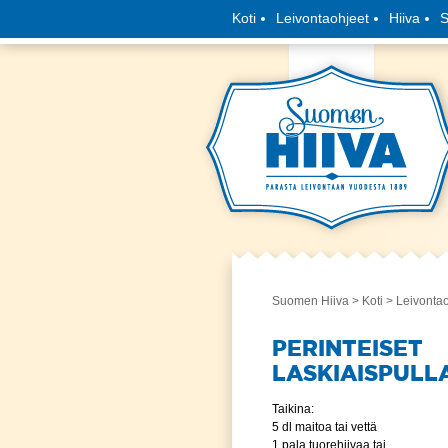
Koti
Leivontaohjeet
Hiiva
S
Suomen Hiiva
>
Koti
>
Leivonta
PERINTEISET
LASKIAISPULL
Taikina:
5 dl maitoa tai vettä
1 pala tuorehiivaa tai