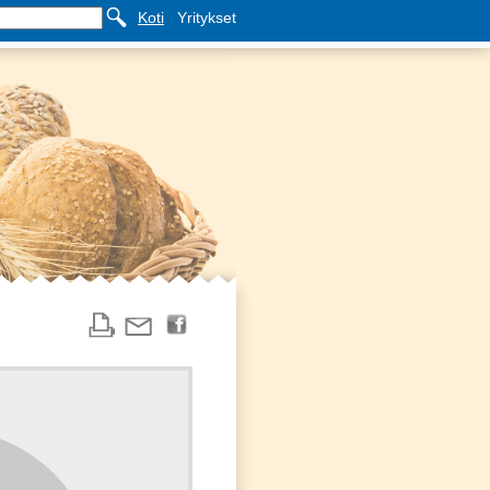
Koti
Yritykset