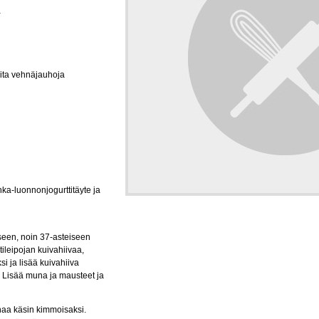
a
eita vehnäjauhoja
ka-luonnonjogurttitäyte ja
seen, noin 37-asteiseen
tileipojan kuivahiivaa,
i ja lisää kuivahiiva
. Lisää muna ja mausteet ja
inaa käsin kimmoisaksi.