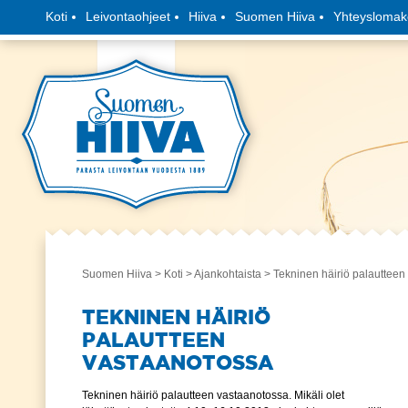
Koti
Leivontaohjeet
Hiiva
Suomen Hiiva
Yhteyslomak
Suomen Hiiva
>
Koti
>
Ajankohtaista
> Tekninen häiriö palautteen
TEKNINEN HÄIRIÖ
PALAUTTEEN
VASTAANOTOSSA
Tekninen häiriö palautteen vastaanotossa. Mikäli olet