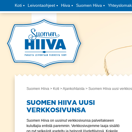
Koti
Leivontaohjeet
Hiiva
Suomen Hiiva
Yhteyslomak
Suomen Hiiva
>
Koti
>
Ajankohtaista
> Suomen Hiiva uusi verkko
SUOMEN HIIVA UUSI
VERKKOSIVUNSA
Suomen Hiiva on uusinut verkkosivunsa palvellakseen
kuluttajia entistä paremmin. Verkkosivujemme laaja sisältö
on nyt selkeästi aseteltu ja helposti löydettävissä. Kokeile