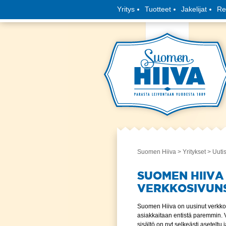
Yritys
Tuotteet
Jakelijat
Re
Suomen Hiiva
>
Yritykset
>
Uuti
SUOMEN HIIVA
VERKKOSIVUN
Suomen Hiiva on uusinut verkko
asiakkaitaan entistä paremmin.
sisältö on nyt selkeästi aseteltu 