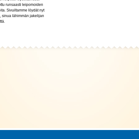
ttu runsaasti leipomoiden
eita. Sivuiltamme löydät nyt
, sinua lähimmän jakelijan
tä.