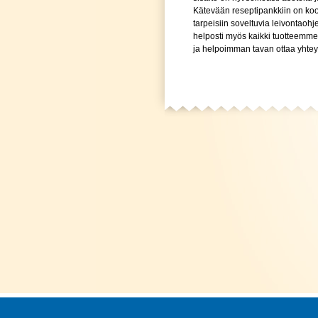
Kätevään reseptipankkiin on koo
tarpeisiin soveltuvia leivontaohj
helposti myös kaikki tuotteemme
ja helpoimman tavan ottaa yhteyt