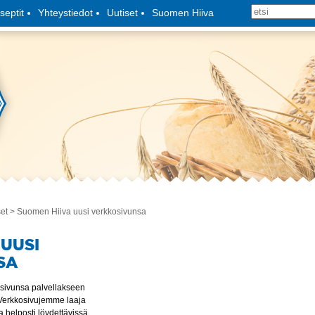
septit
Yhteystiedot
Uutiset
Suomen Hiiva
set
> Suomen Hiiva uusi verkkosivunsa
 UUSI
SA
sivunsa palvellakseen
 Verkkosivujemme laaja
ja helposti löydettävissä.