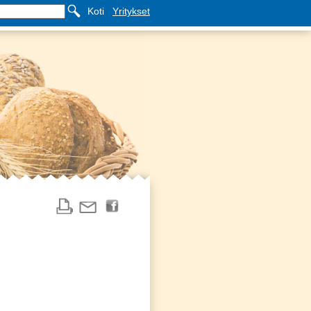
Koti
Yritykset