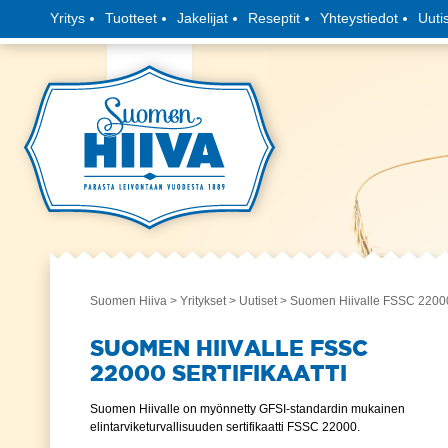
Yritys
Tuotteet
Jakelijat
Reseptit
Yhteystiedot
Uuti
Suomen Hiiva
>
Yritykset
>
Uutiset
> Suomen Hiivalle FSSC 22000 s
SUOMEN HIIVALLE FSSC
22000 SERTIFIKAATTI
Suomen Hiivalle on myönnetty GFSI-standardin mukainen
elintarviketurvallisuuden sertifikaatti FSSC 22000.