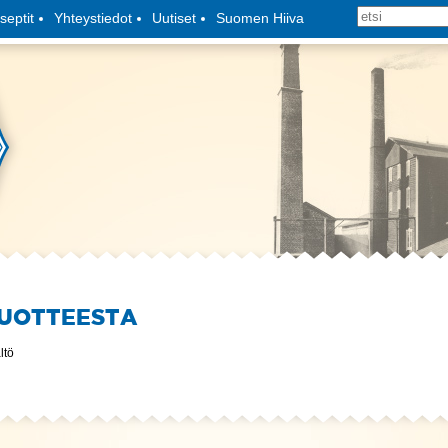
septit
Yhteystiedot
Uutiset
Suomen Hiiva
TUOTTEESTA
ltö