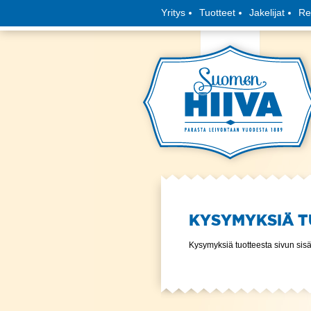
Yritys
Tuotteet
Jakelijat
Re
KYSYMYKSIÄ 
Kysymyksiä tuotteesta sivun sisä