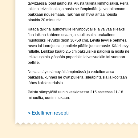
tarvittaessa loput jauhoista. Alusta taikina kimmoisaksi. Peitä
taikina leivinliinalla ja nosta se lämpimään ja vedottomaan
paikkaan nousemaan. Taikinan on hyvä antaa nousta
ainakin 20 minuuttia.
Kaada taikina jauhotetulle leivinpöydälle ja vaivaa sileäksi.
Jaa taikina kahteen osaan ja kauli osat suorakaiteen
muotoisiksi levyiksi (noin 30×50 cm). Levitä levylle pehmeä
rasva tai tuorejuusto, ripottele päälle juustoraaste. Kääri levy
rullalle. Leikkaa käärö 2,5 cm paksuisiksi paloiksi ja nosta ne
leikkauspinta ylöspäin paperisiin leivosvuokiin tai suoraan
pellille.
Nostata täytesämpylät lämpimässä ja vedottomassa
paikassa, kunnes ne ovat pulleita, sileäpintaisia ja kooltaan
lähes kaksinkertaisia
Paista sämpylöitä uunin keskiosassa 215 asteessa 11-18
minuuttia, uunin mukaan.
< Edellinen resepti