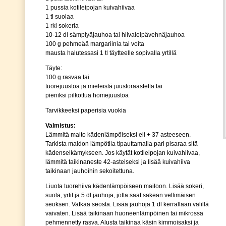
1 pussia kotileipojan kuivahiivaa
1 tl suolaa
1 rkl sokeria
10-12 dl sämplyäjauhoa tai hiivaleipävehnäjauhoa
100 g pehmeää margariinia tai voita
mausta halutessasi 1 tl täytteelle sopivalla yrtillä
Täyte:
100 g rasvaa tai
tuorejuustoa ja mieleistä juustoraastetta tai
pieniksi pilkottua homejuustoa
Tarvikkeeksi paperisia vuokia
Valmistus:
Lämmitä maito kädenlämpöiseksi eli + 37 asteeseen.
Tarkista maidon lämpötila tipauttamalla pari pisaraa sitä
kädenselkämykseen. Jos käytät kotileipojan kuivahiivaa,
lämmitä taikinaneste 42-asteiseksi ja lisää kuivahiiva
taikinaan jauhoihin sekoitettuna.
Liuota tuorehiiva kädenlämpöiseen maitoon. Lisää sokeri,
suola, yrtit ja 5 dl jauhoja, jotta saat sakean vellimäisen
seoksen. Vatkaa seosta. Lisää jauhoja 1 dl kerrallaan välillä
vaivaten. Lisää taikinaan huoneenlämpöinen tai mikrossa
pehmennetty rasva. Alusta taikinaa käsin kimmoisaksi ja