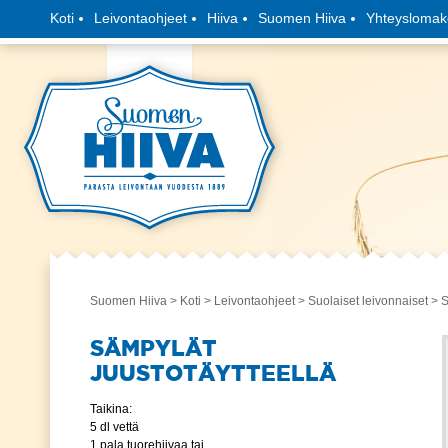
Koti
Leivontaohjeet
Hiiva
Suomen Hiiva
Yhteyslomak
Suomen Hiiva
>
Koti
>
Leivontaohjeet
>
Suolaiset leivonnaiset
> S
SÄMPYLÄT
JUUSTOTÄYTTEELLÄ
Taikina:
5 dl vettä
1 pala tuorehiivaa tai