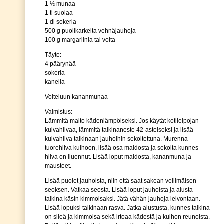
1 ½ munaa
1 tl suolaa
1 dl sokeria
500 g puolikarkeita vehnäjauhoja
100 g margariinia tai voita
Täyte:
4 päärynää
sokeria
kanelia
Voiteluun kananmunaa
Valmistus:
Lämmitä maito kädenlämpöiseksi. Jos käytät kotileipojan
kuivahiivaa, lämmitä taikinaneste 42-asteiseksi ja lisää
kuivahiiva taikinaan jauhoihin sekoitettuna. Murenna
tuorehiiva kulhoon, lisää osa maidosta ja sekoita kunnes
hiiva on liuennut. Lisää loput maidosta, kananmuna ja
mausteet.
Lisää puolet jauhoista, niin että saat sakean vellimäisen
seoksen. Vatkaa seosta. Lisää loput jauhoista ja alusta
taikina käsin kimmoisaksi. Jätä vähän jauhoja leivontaan.
Lisää lopuksi taikinaan rasva. Jatka alustusta, kunnes taikina
on sileä ja kimmoisa sekä irtoaa kädestä ja kulhon reunoista.