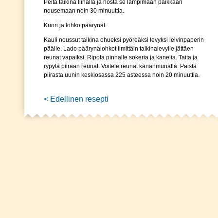
Peitä taikina liinalla ja nosta se lämpimään paikkaan
nousemaan noin 30 minuuttia.
Kuori ja lohko päärynät.
Kauli noussut taikina ohueksi pyöreäksi levyksi leivinpaperin
päälle. Lado päärynälohkot limittäin taikinalevylle jättäen
reunat vapaiksi. Ripota pinnalle sokeria ja kanelia. Taita ja
rypytä piiraan reunat. Voitele reunat kananmunalla. Paista
piirasta uunin keskiosassa 225 asteessa noin 20 minuuttia.
< Edellinen resepti