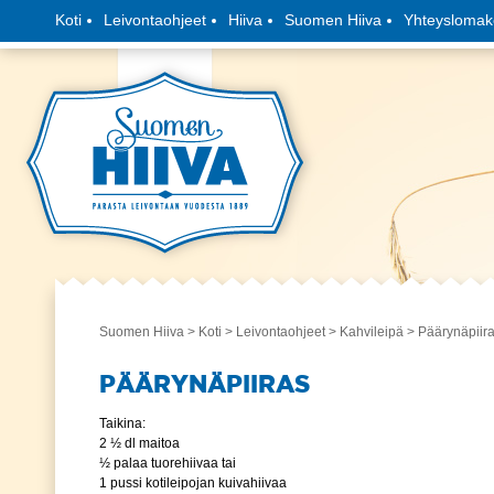
Koti
Leivontaohjeet
Hiiva
Suomen Hiiva
Yhteyslomak
Suomen Hiiva
>
Koti
>
Leivontaohjeet
>
Kahvileipä
> Päärynäpiir
PÄÄRYNÄPIIRAS
Taikina:
2 ½ dl maitoa
½ palaa tuorehiivaa tai
1 pussi kotileipojan kuivahiivaa