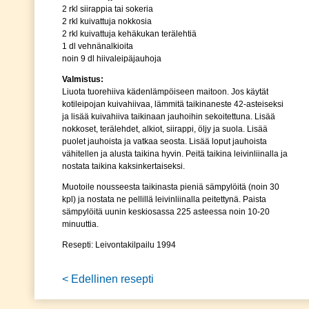
2 rkl siirappia tai sokeria
2 rkl kuivattuja nokkosia
2 rkl kuivattuja kehäkukan terälehtiä
1 dl vehnänalkioita
noin 9 dl hiivaleipäjauhoja
Valmistus:
Liuota tuorehiiva kädenlämpöiseen maitoon. Jos käytät
kotileipojan kuivahiivaa, lämmitä taikinaneste 42-asteiseksi
ja lisää kuivahiiva taikinaan jauhoihin sekoitettuna. Lisää
nokkoset, terälehdet, alkiot, siirappi, öljy ja suola. Lisää
puolet jauhoista ja vatkaa seosta. Lisää loput jauhoista
vähitellen ja alusta taikina hyvin. Peitä taikina leivinliinalla ja
nostata taikina kaksinkertaiseksi.
Muotoile nousseesta taikinasta pieniä sämpylöitä (noin 30
kpl) ja nostata ne pellillä leivinliinalla peitettynä. Paista
sämpylöitä uunin keskiosassa 225 asteessa noin 10-20
minuuttia.
Resepti: Leivontakilpailu 1994
< Edellinen resepti