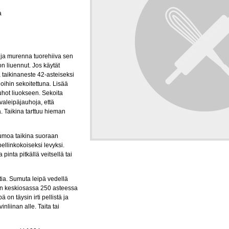
a
ja murenna tuorehiiva sen
n liuennut. Jos käytät
ä taikinaneste 42-asteiseksi
hoihin sekoitettuna. Lisää
uhot liuokseen. Sekoita
ivaleipäjauhoja, että
a. Taikina tarttuu hieman
Kumoa taikina suoraan
 pellinkokoiseksi levyksi.
 pinta pitkällä veitsellä tai
tia. Sumuta leipä vedellä
in keskiosassa 250 asteessa
ä on täysin irti pellistä ja
inliinan alle. Taita tai