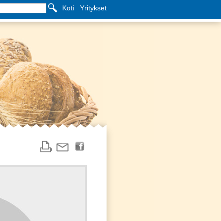
Koti
Yritykset