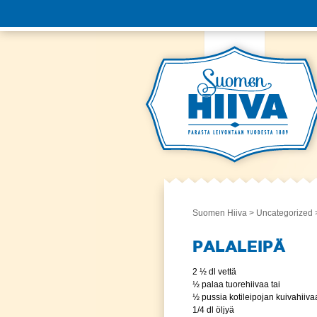
Suomen Hiiva
>
Uncategorized
>
PALALEIPÄ
2 ½ dl vettä
½ palaa tuorehiivaa tai
½ pussia kotileipojan kuivahiiva
1/4 dl öljyä