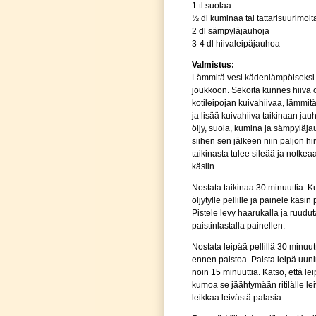
1 tl suolaa
½ dl kuminaa tai tattarisuurimoit
2 dl sämpyläjauhoja
3-4 dl hiivaleipäjauhoa
Valmistus:
Lämmitä vesi kädenlämpöiseksi 
joukkoon. Sekoita kunnes hiiva o
kotileipojan kuivahiivaa, lämmit
ja lisää kuivahiiva taikinaan jau
öljy, suola, kumina ja sämpyläja
siihen sen jälkeen niin paljon hi
taikinasta tulee sileää ja notkea
käsiin.
Nostata taikinaa 30 minuuttia. 
öljytylle pellille ja painele käsin
Pistele levy haarukalla ja ruuduta
paistinlastalla painellen.
Nostata leipää pellillä 30 minuut
ennen paistoa. Paista leipä uun
noin 15 minuuttia. Katso, että leip
kumoa se jäähtymään ritilälle leiv
leikkaa leivästä palasia.