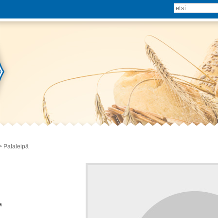
 Palaleipä
a